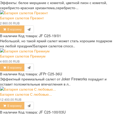
Эффекты: белое мерцание с кометой, цветной пион с кометой,
серебристо-красная хризантема,серебристо-..
Батарея салютов Презент
2 860.00 RUB
В корзину
В наличии
Код товара:
JF C25-19/01
Небольшой, но такой яркий салют может стать хорошим подарком
на любой праздник!Батарея салютов спосо..
Батарея салютов Премиум
4 600.00 RUB
В корзину
В наличии
Код товара:
JFPr C25-36U
Эффектный премиальный салют от Joker Fireworks порадует и
оставит положительные впечатления в л..
Батарея салютов С любовью...
12 400.00 RUB
В корзину
В наличии
Код товара:
JF C25-100/03U