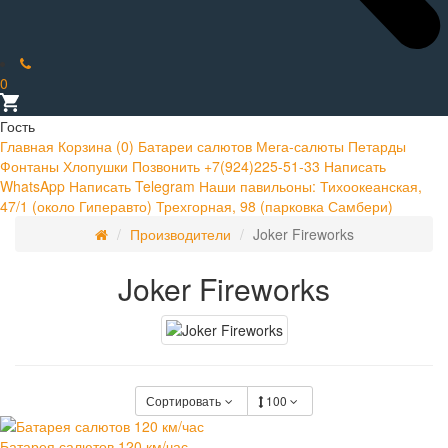
0
Гость
Главная
Корзина (
0
)
Батареи салютов
Мега-салюты
Петарды
Фонтаны
Хлопушки
Позвонить +7(924)225-51-33
Написать
WhatsApp
Написать Telegram
Наши павильоны:
Тихоокеанская,
47/1 (около Гиперавто)
Трехгорная, 98 (парковка Самбери)
Производители
Joker Fireworks
Joker Fireworks
Сортировать
100
Батарея салютов 120 км/час