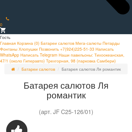
0
Гость
Главная
Корзина (
0
)
Батареи салютов
Мега-салюты
Петарды
Фонтаны
Хлопушки
Позвонить +7(924)225-51-33
Написать
WhatsApp
Написать Telegram
Наши павильоны:
Тихоокеанская,
47/1 (около Гиперавто)
Трехгорная, 98 (парковка Самбери)
Батареи салютов
Батарея салютов Ля романтик
Батарея салютов Ля
романтик
(арт. JF C25-126/01)