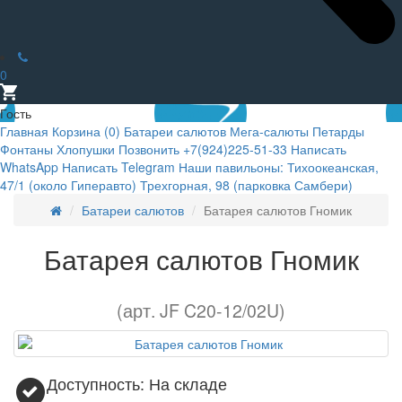
0
Гость
Главная
Корзина (
0
)
Батареи салютов
Мега-салюты
Петарды
Фонтаны
Хлопушки
Позвонить +7(924)225-51-33
Написать
WhatsApp
Написать Telegram
Наши павильоны:
Тихоокеанская,
47/1 (около Гиперавто)
Трехгорная, 98 (парковка Самбери)
Батареи салютов
Батарея салютов Гномик
Батарея салютов Гномик
(арт. JF C20-12/02U)
Доступность: На складе