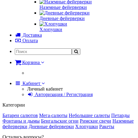
Наземные фейерверки
Дневные фейерверки
Хлопушки
Доставка
Оплата
Корзина
Кабинет
Личный кабинет
Авторизация / Регистрация
Категории
Батареи салютов
Мега-салюты
Небольшие салюты
Петарды
Фонтаны и дымы
Бенгальские огни
Римские свечи
Наземные
фейерверки
Дневные фейерверки
Хлопушки
Ракеты
Остались вопросы?