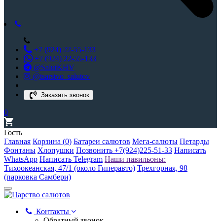
+7 (924) 22-55-133
+7 (924) 22-55-133
@SalutKHV
@tsarstvo_salutov
Заказать звонок
0
Гость
Главная
Корзина (
0
)
Батареи салютов
Мега-салюты
Петарды
Фонтаны
Хлопушки
Позвонить +7(924)225-51-33
Написать
WhatsApp
Написать Telegram
Наши павильоны:
Тихоокеанская, 47/1 (около Гиперавто)
Трехгорная, 98
(парковка Самбери)
Контакты
Обратный звонок