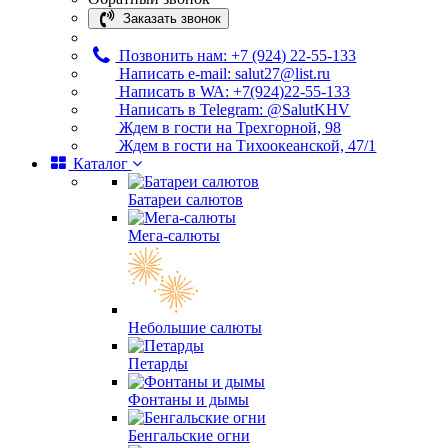
Заказать звонок
Позвонить нам: +7 (924) 22-55-133
Написать e-mail: salut27@list.ru
Написать в WA: +7(924)22-55-133
Написать в Telegram: @SalutKHV
Ждем в гости на Трехгорной, 98
Ждем в гости на Тихоокеанской, 47/1
Каталог
Батареи салютов
Мега-салюты
Небольшие салюты
Петарды
Фонтаны и дымы
Бенгальские огни