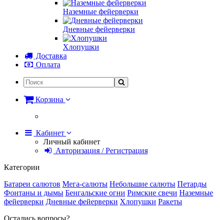
Наземные фейерверки
Дневные фейерверки
Хлопушки
Доставка
Оплата
Корзина
Кабинет
Личный кабинет
Авторизация / Регистрация
Категории
Батареи салютов
Мега-салюты
Небольшие салюты
Петарды
Фонтаны и дымы
Бенгальские огни
Римские свечи
Наземные
фейерверки
Дневные фейерверки
Хлопушки
Ракеты
Остались вопросы?