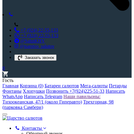
+7 (924) 22-55-133
+7 (924) 22-55-133
@SalutKHV
@tsarstvo_salutov
Заказать звонок
0
Гость
Главная
Корзина (
0
)
Батареи салютов
Мега-салюты
Петарды
Фонтаны
Хлопушки
Позвонить +7(924)225-51-33
Написать
WhatsApp
Написать Telegram
Наши павильоны:
Тихоокеанская, 47/1 (около Гиперавто)
Трехгорная, 98
(парковка Самбери)
Контакты
Обратный звонок