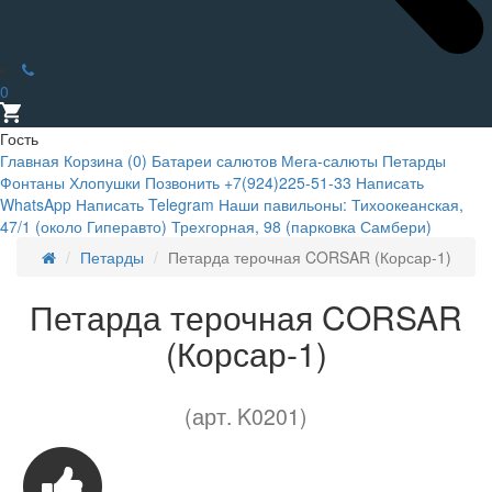
0
Гость
Главная
Корзина (
0
)
Батареи салютов
Мега-салюты
Петарды
Фонтаны
Хлопушки
Позвонить +7(924)225-51-33
Написать
WhatsApp
Написать Telegram
Наши павильоны:
Тихоокеанская,
47/1 (около Гиперавто)
Трехгорная, 98 (парковка Самбери)
Петарды
Петарда терочная CORSAR (Корсар-1)
Петарда терочная CORSAR
(Корсар-1)
(арт. K0201)