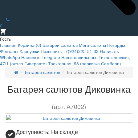
0
Гость
Главная
Корзина (
0
)
Батареи салютов
Мега-салюты
Петарды
Фонтаны
Хлопушки
Позвонить +7(924)225-51-33
Написать
WhatsApp
Написать Telegram
Наши павильоны:
Тихоокеанская,
47/1 (около Гиперавто)
Трехгорная, 98 (парковка Самбери)
Батареи салютов
Батарея салютов Диковинка
Батарея салютов Диковинка
(арт. А7002)
Доступность: На складе